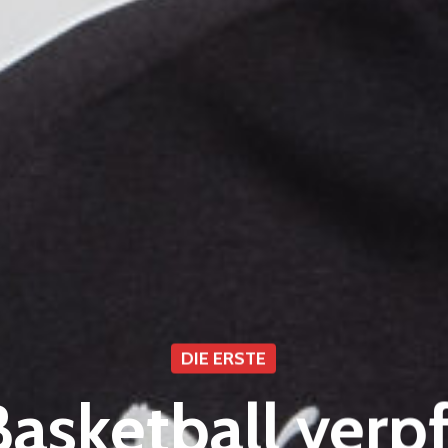
DIE ERSTE
asketball verpf