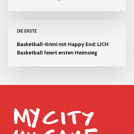
Lichs
langfristig
Erste
Basketball-
DIE ERSTE
Krimi
mit
Basketball-Krimi mit Happy End: LICH
Basketball feiert ersten Heimsieg
Happy
End:
LICH
Basketball
feiert
ersten
Heimsieg