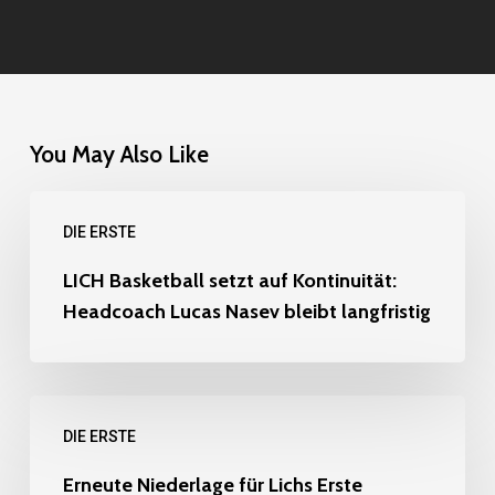
You May Also Like
LICH
DIE ERSTE
Basketball
setzt
LICH Basketball setzt auf Kontinuität:
Headcoach Lucas Nasev bleibt langfristig
auf
Kontinuität:
Headcoach
Erneute
Lucas
DIE ERSTE
Niederlage
Nasev
für
Erneute Niederlage für Lichs Erste
bleibt