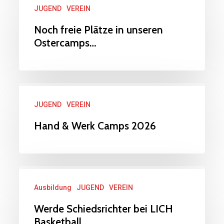
🏀…
JUGEND
VEREIN
freie
Plätze
Noch freie Plätze in unseren
Ostercamps…
in
unseren
Ostercamps…
Hand
JUGEND
VEREIN
&
Werk
Hand & Werk Camps 2026
Camps
2026
Werde
Ausbildung
JUGEND
VEREIN
Schiedsrichter
bei
Werde Schiedsrichter bei LICH
Basketball
LICH