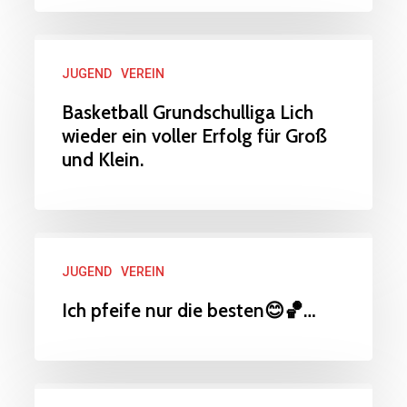
Basketball
JUGEND
VEREIN
Grundschulliga
Lich
Basketball Grundschulliga Lich
wieder ein voller Erfolg für Groß
wieder
und Klein.
ein
voller
Erfolg
Ich
für
JUGEND
VEREIN
pfeife
Groß
nur
Ich pfeife nur die besten😊🏀…
und
die
Klein.
besten
😊
Noch