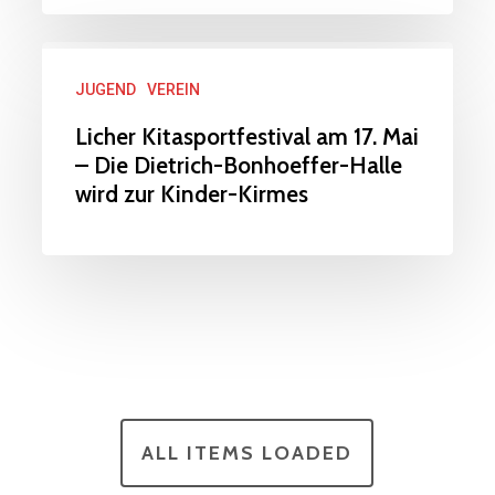
Jugend:
Pedja
Licher
Glisic
JUGEND
VEREIN
Kitasportfestival
übernimmt
am
Licher Kitasportfestival am 17. Mai
ab
– Die Dietrich-Bonhoeffer-Halle
17.
August
wird zur Kinder-Kirmes
Mai
2025
–
Die
Dietrich-
Bonhoeffer-
Halle
wird
zur
ALL ITEMS LOADED
Kinder-