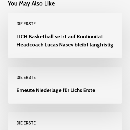
You May Also Like
LICH
DIE ERSTE
Basketball
setzt
LICH Basketball setzt auf Kontinuität:
Headcoach Lucas Nasev bleibt langfristig
auf
Kontinuität:
Headcoach
Erneute
Lucas
DIE ERSTE
Niederlage
Nasev
für
Erneute Niederlage für Lichs Erste
bleibt
Lichs
langfristig
Erste
Basketball-
DIE ERSTE
Krimi