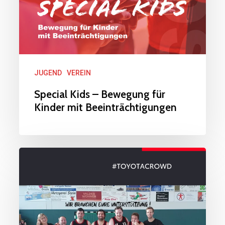
für
Kinder
mit
Beeinträchtigungen
JUGEND
VEREIN
Special Kids – Bewegung für
Kinder mit Beeinträchtigungen
Wir
wollen
das
TOYOTA
CROWD