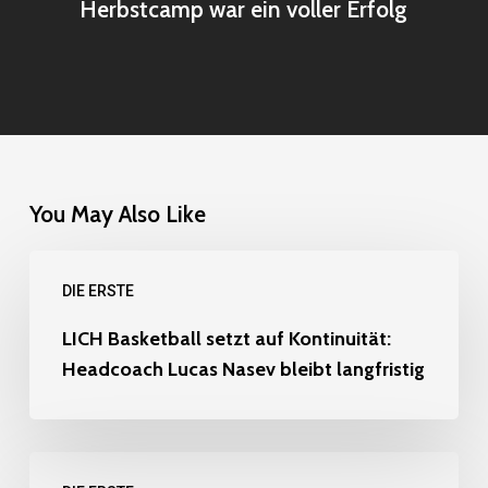
Herbstcamp war ein voller Erfolg
You May Also Like
LICH
DIE ERSTE
Basketball
setzt
LICH Basketball setzt auf Kontinuität:
Headcoach Lucas Nasev bleibt langfristig
auf
Kontinuität:
Headcoach
Erneute
Lucas