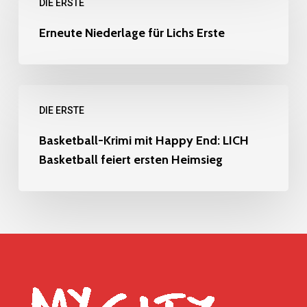
DIE ERSTE
Niederlage
Nasev
für
Erneute Niederlage für Lichs Erste
bleibt
Lichs
langfristig
Erste
Basketball-
DIE ERSTE
Krimi
mit
Basketball-Krimi mit Happy End: LICH
Basketball feiert ersten Heimsieg
Happy
End:
LICH
Basketball
feiert
ersten
Heimsieg