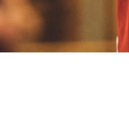
FINALE! OHO! 68:90 gegen Makkabi 
DIE ERSTE