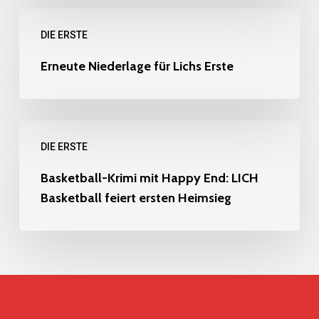
Headcoach
Erneute
Lucas
DIE ERSTE
Niederlage
Nasev
für
Erneute Niederlage für Lichs Erste
bleibt
Lichs
langfristig
Erste
Basketball-
DIE ERSTE
Krimi
mit
Basketball-Krimi mit Happy End: LICH
Basketball feiert ersten Heimsieg
Happy
End:
LICH
Basketball
feiert
ersten