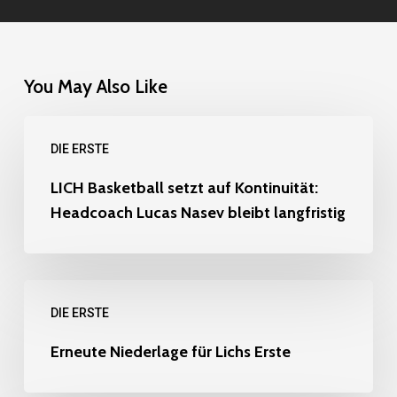
You May Also Like
LICH
DIE ERSTE
Basketball
setzt
LICH Basketball setzt auf Kontinuität:
Headcoach Lucas Nasev bleibt langfristig
auf
Kontinuität:
Headcoach
Erneute
Lucas
DIE ERSTE
Niederlage
Nasev
für
Erneute Niederlage für Lichs Erste
bleibt
Lichs
langfristig