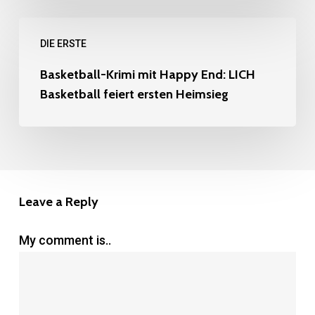
Erste
Basketball-
DIE ERSTE
Krimi
mit
Basketball-Krimi mit Happy End: LICH
Basketball feiert ersten Heimsieg
Happy
End:
LICH
Basketball
feiert
Leave a Reply
ersten
Heimsieg
My comment is..