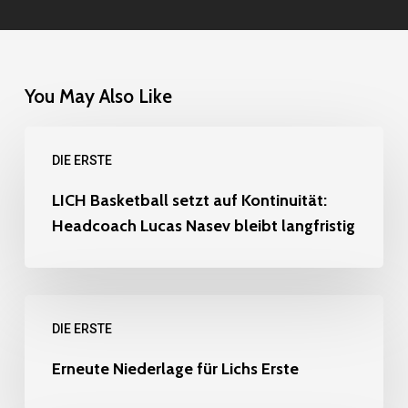
You May Also Like
LICH
DIE ERSTE
Basketball
setzt
LICH Basketball setzt auf Kontinuität:
Headcoach Lucas Nasev bleibt langfristig
auf
Kontinuität:
Headcoach
Erneute
Lucas
DIE ERSTE
Niederlage
Nasev
für
Erneute Niederlage für Lichs Erste
bleibt
Lichs
langfristig