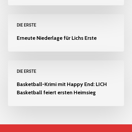
Kontinuität:
Headcoach
Erneute
Lucas
DIE ERSTE
Niederlage
Nasev
für
Erneute Niederlage für Lichs Erste
bleibt
Lichs
langfristig
Erste
Basketball-
DIE ERSTE
Krimi
mit
Basketball-Krimi mit Happy End: LICH
Basketball feiert ersten Heimsieg
Happy
End:
LICH
Basketball
feiert