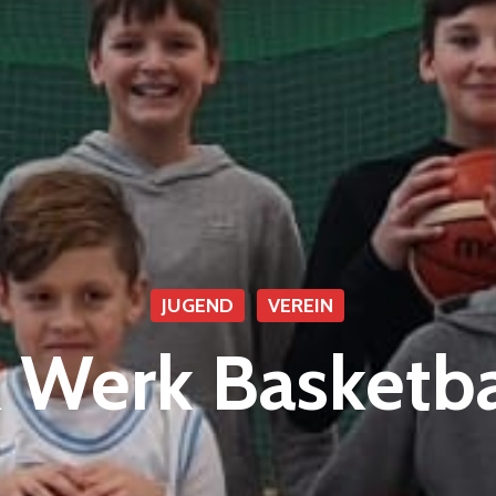
JUGEND
VEREIN
 Werk Basketb