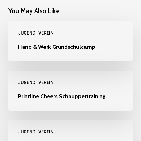
You May Also Like
Hand
JUGEND
VEREIN
&
Werk
Hand & Werk Grundschulcamp
Grundschulcamp
Printline
JUGEND
VEREIN
Cheers
Schnuppertraining
Printline Cheers Schnuppertraining
Basketball
JUGEND
VEREIN
Grundschulliga