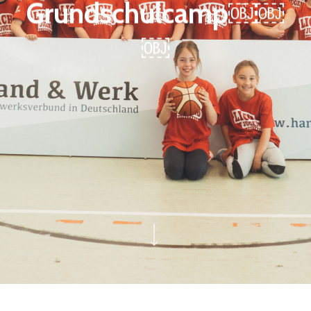
Grundschulcamp￼￼
￼