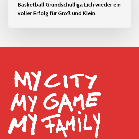
Lich
Basketball Grundschulliga Lich wieder ein
voller Erfolg für Groß und Klein.
wieder
ein
voller
Erfolg
für
Groß
und
Klein.