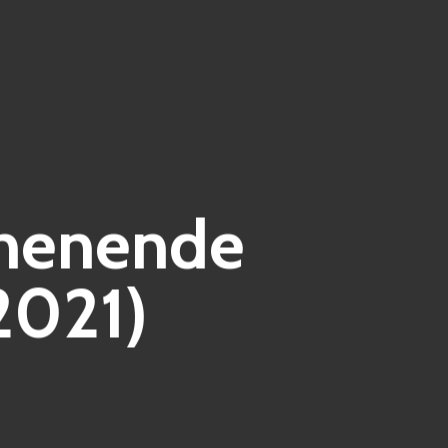
chenende
2021)